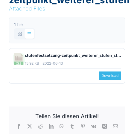
zeitpunkt_weiterer_stufen
Attached Files
1 file
stufenfestsetzung-zeitpunkt_weiterer_stufen_stand_01-12-16.xlsx
15.92 KB
2022-06-13
Download
Teilen Sie diesen Artikel!
Facebook
X
Reddit
LinkedIn
WhatsApp
Tumblr
Pinterest
Vk
Xing
E-
Mail