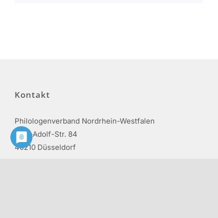
Kontakt
Philologenverband Nordrhein-Westfalen
Graf-Adolf-Str. 84
40210 Düsseldorf
Tel.: 0211 17 74 40
info@phv-nrw.de
Rechtliche Hinweise