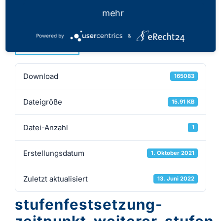
01.10.2021
mehr
Powered by
&
Download
Download
165083
Dateigröße
15.91 KB
Datei-Anzahl
1
Erstellungsdatum
1. Oktober 2021
Zuletzt aktualisiert
13. Juni 2022
stufenfestsetzung-