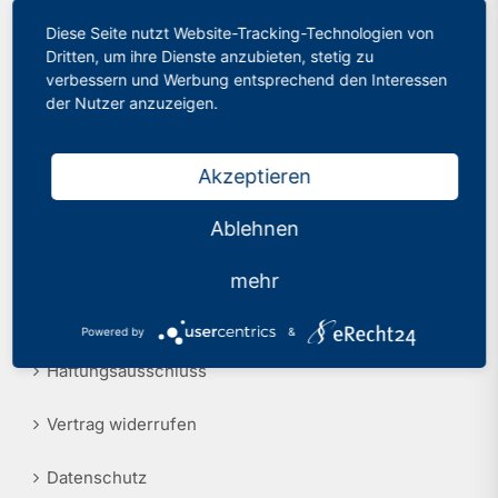
Diese Seite nutzt Website-Tracking-Technologien von
Philologenverband Nordrhein-Westfalen
Presse
Dritten, um ihre Dienste anzubieten, stetig zu
Graf-Adolf-Str. 84
verbessern und Werbung entsprechend den Interessen
40210 Düsseldorf
Recht
der Nutzer anzuzeigen.
Tel.: 0211 17 74 40
info@phv-nrw.de
Akzeptieren
Ablehnen
Rechtliche Hinweise
mehr
Impressum
Powered by
&
Haftungsausschluss
Vertrag widerrufen
Datenschutz