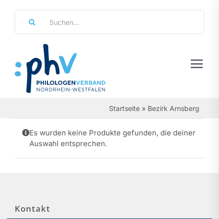
Zum
Suche
Inhalt
nach:
springen
Tog
Navi
Regierungsbezirke
Startseite
»
Bezirk Arnsberg
Personalräte
Es wurden keine Produkte gefunden, die deiner
Auswahl entsprechen.
Über Uns
Referate & Arbeitsgemeinschaften
Aktuelles & Termine
Kontakt
Leistungen & Service