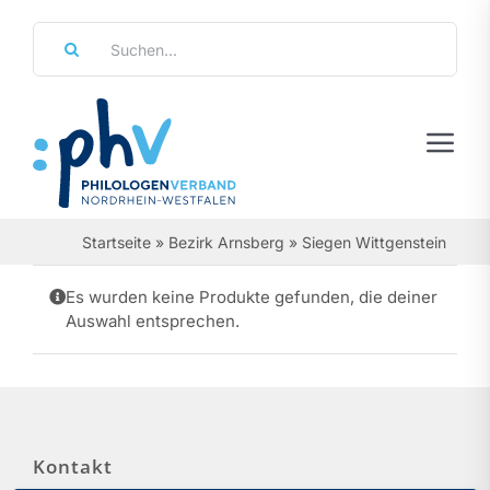
Zum
Suche
Inhalt
nach:
springen
Tog
Navi
Regierungsbezirke
Startseite
»
Bezirk Arnsberg
»
Siegen Wittgenstein
Personalräte
Es wurden keine Produkte gefunden, die deiner
Auswahl entsprechen.
Über Uns
Referate & Arbeitsgemeinschaften
Aktuelles & Termine
Kontakt
Leistungen & Service