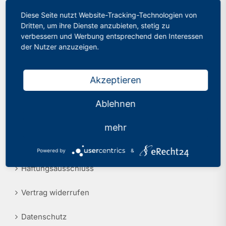
Diese Seite nutzt Website-Tracking-Technologien von
Philologenverband Nordrhein-Westfalen
Presse
Dritten, um ihre Dienste anzubieten, stetig zu
Graf-Adolf-Str. 84
verbessern und Werbung entsprechend den Interessen
40210 Düsseldorf
Recht
der Nutzer anzuzeigen.
Tel.: 0211 17 74 40
info@phv-nrw.de
Akzeptieren
Ablehnen
Rechtliche Hinweise
mehr
Impressum
Powered by
&
Haftungsausschluss
Vertrag widerrufen
Datenschutz