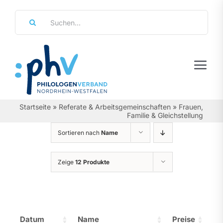
Zum
Suche
Inhalt
nach:
springen
Tog
Navi
Regierungsbezirke
Startseite
»
Referate & Arbeitsgemeinschaften
»
Frauen,
Familie & Gleichstellung
Personalräte
Sortieren nach
Name
Über Uns
Zeige
12 Produkte
Referate & Arbeitsgemeinschaften
Aktuelles & Termine
Datum
Name
Preise
Leistungen & Service