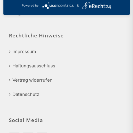
Tel.: 0211 17 74 40
Powered by
&
info@phv-nrw.de
Rechtliche Hinweise
Impressum
Haftungsausschluss
Vertrag widerrufen
Datenschutz
Social Media