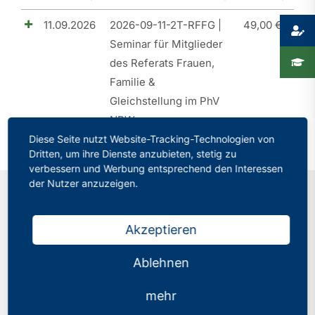
11.09.2026
2026-09-11-2T-RFFG |
49,00
€
Presse
Seminar für Mitglieder
Recht
des Referats Frauen,
Familie &
Gleichstellung im PhV
NRW
Diese Seite nutzt Website-Tracking-Technologien von
Dritten, um ihre Dienste anzubieten, stetig zu
verbessern und Werbung entsprechend den Interessen
der Nutzer anzuzeigen.
Kontakt
Akzeptieren
Philologenverband Nordrhein-Westfalen
Ablehnen
Graf-Adolf-Str. 84
mehr
40210 Düsseldorf