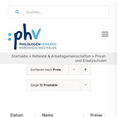
Zum
Suche
Inhalt
nach:
springen
Tog
Navi
Regierungsbezirke
Startseite
»
Referate & Arbeitsgemeinschaften
»
Privat-
und Ersatzschulen
Personalräte
Sortieren nach
Preis
Über Uns
Zeige
12 Produkte
Referate & Arbeitsgemeinschaften
Aktuelles & Termine
Datum
Name
Preise
Leistungen & Service