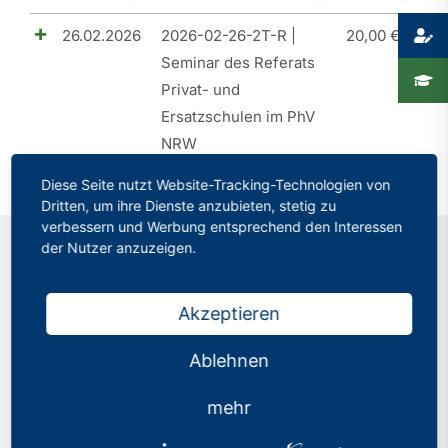
26.02.2026
2026-02-26-2T-R |
20,00
€
Presse
Seminar des Referats
Recht
Privat- und
Ersatzschulen im PhV
NRW
Diese Seite nutzt Website-Tracking-Technologien von
Dritten, um ihre Dienste anzubieten, stetig zu
verbessern und Werbung entsprechend den Interessen
der Nutzer anzuzeigen.
Kontakt
Akzeptieren
Philologenverband Nordrhein-Westfalen
Ablehnen
Graf-Adolf-Str. 84
40210 Düsseldorf
mehr
Tel.: 0211 17 74 40