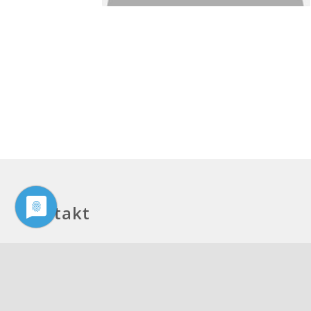
Kontakt
Philologenverband Nordrhein-Westfalen
Graf-Adolf-Str. 84
40210 Düsseldorf