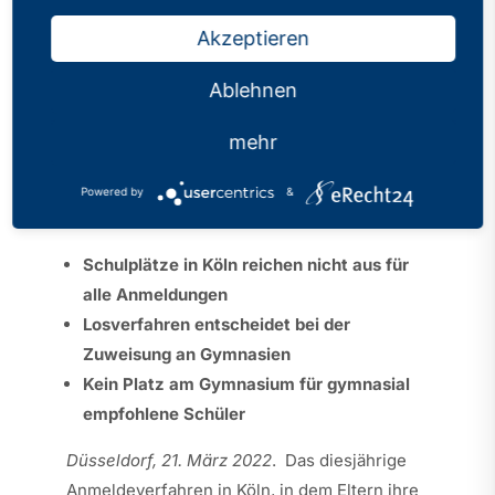
Kölner Chaos lässt
Akzeptieren
Familien und Gymnasien
Ablehnen
verzweifeln
mehr
Kategorien:
Pressemitteilungen
Veröffentlicht: 21.03.2022
Powered by
&
Schulplätze in Köln reichen nicht aus für
alle Anmeldungen
Losverfahren entscheidet bei der
Zuweisung an Gymnasien
Kein Platz am Gymnasium für gymnasial
empfohlene Schüler
Düsseldorf, 21. März 2022
. Das diesjährige
Anmeldeverfahren in Köln, in dem Eltern ihre