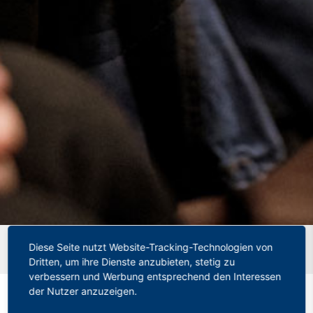
Startseite
»
Kölner Chaos lässt Familien und Gymnasien
Diese Seite nutzt Website-Tracking-Technologien von
verzweifeln
Dritten, um ihre Dienste anzubieten, stetig zu
verbessern und Werbung entsprechend den Interessen
der Nutzer anzuzeigen.