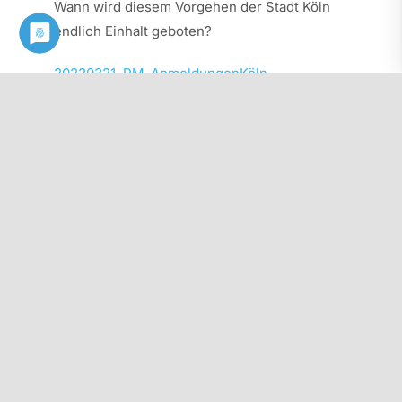
Wann wird diesem Vorgehen der Stadt Köln
endlich Einhalt geboten?
20220321_PM_AnmeldungenKöln
Diesen Beitrag als PDF herunterladen:
Kontakt
Philologenverband Nordrhein-Westfalen