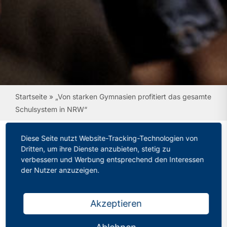
Startseite
»
„Von starken Gymnasien profitiert das gesamte
Schulsystem in NRW“
Diese Seite nutzt Website-Tracking-Technologien von
Dritten, um ihre Dienste anzubieten, stetig zu
verbessern und Werbung entsprechend den Interessen
„Von starken Gymnasien
der Nutzer anzuzeigen.
profitiert das gesamte
Schulsystem in NRW“
Akzeptieren
Kategorien:
Pressemitteilungen