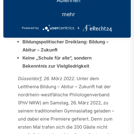
Ablehnen
Veröffentlicht: 26.03.2022
mehr
Gelungene Premiere für ersten digitalen
Powered by
&
Gymnasialtag
Bildungspolitischer Dreiklang: Bildung –
Abitur – Zukunft
Keine „Schule für alle“, sondern
Bekenntnis zur Vielgliedrigkeit
Düsseldorf, 26. März 2022
. Unter dem
Leitthema Bildung – Abitur – Zukunft hat der
nordrhein-westfälische Philologenverband
(PhV NRW) am Samstag, 26. März 2022, zu
seinem traditionellen Gymnasialtag geladen –
und dabei eine Premiere gefeiert. Denn zum
ersten Mal trafen sich die 200 Gäste nicht