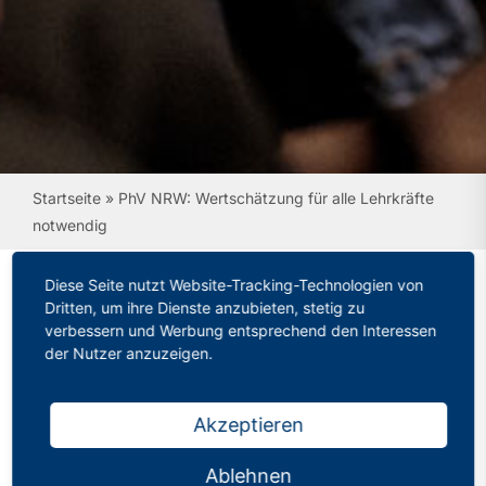
Startseite
»
PhV NRW: Wertschätzung für alle Lehrkräfte
notwendig
Diese Seite nutzt Website-Tracking-Technologien von
Dritten, um ihre Dienste anzubieten, stetig zu
verbessern und Werbung entsprechend den Interessen
PhV NRW:
der Nutzer anzuzeigen.
Wertschätzung für alle
Lehrkräfte notwendig
Akzeptieren
Kategorien:
Pressemitteilungen
Ablehnen