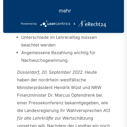
Veröffentlicht: 20.09.2022
mehr
Wertschätzung und Anerkennung für Sek-
Powered by
&
II-Lehrkräfte darf nicht verloren gehen
Unterschiede im Lehreralltag müssen
beachtet werden
Angemessene Bezahlung wichtig für
Nachwuchsgewinnung
Düsseldorf, 20. September 2022
. Heute
haben der nordrhein-westfälische
Ministerpräsident Hendrik Wüst und NRW
Finanzminister Dr. Marcus Optendrenk bei
einer Pressekonferenz bekanntgegeben, wie
die Landesregierung ihr Wahlversprechen
A13
für alle Lehrkräfte
zur Wertschätzung
umsetzen will. Nachdem der Landtag ein noch