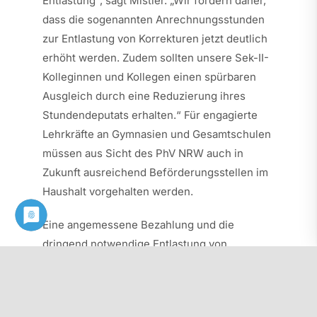
Entlastung“, sagt Mistler. „Wir fordern daher,
dass die sogenannten Anrechnungsstunden
zur Entlastung von Korrekturen jetzt deutlich
erhöht werden. Zudem sollten unsere Sek-II-
Kolleginnen und Kollegen einen spürbaren
Ausgleich durch eine Reduzierung ihres
Stundendeputats erhalten.“ Für engagierte
Lehrkräfte an Gymnasien und Gesamtschulen
müssen aus Sicht des PhV NRW auch in
Zukunft ausreichend Beförderungsstellen im
Haushalt vorgehalten werden.
Eine angemessene Bezahlung und die
dringend notwendige Entlastung von
besonders beanspruchten Lehrkräften ist
zudem von fundamentaler Bedeutung für die
Gewinnung von neuen Lehrkräften. „Zu den