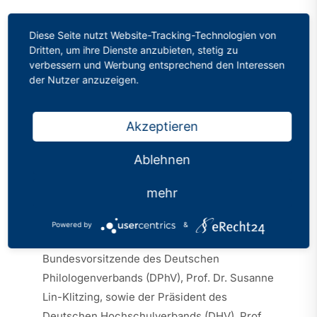
Gemeinsam für die
Diese Seite nutzt Website-Tracking-Technologien von
Dritten, um ihre Dienste anzubieten, stetig zu
Stärkung des Abiturs
verbessern und Werbung entsprechend den Interessen
der Nutzer anzuzeigen.
und hohe Standards in
der Lehrkräftebildung
Akzeptieren
Kategorien:
Pressemitteilungen
Veröffentlicht: 12.10.2023
Ablehnen
mehr
Berlin/Bonn 12.10.23 – Nach einem
konstruktiven und intensiven
Powered by
&
Meinungsaustausch betonten die
Bundesvorsitzende des Deutschen
Philologenverbands (DPhV), Prof. Dr. Susanne
Lin-Klitzing, sowie der Präsident des
Deutschen Hochschulverbands (DHV), Prof.