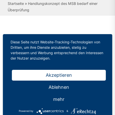
Startseite
»
Handlungskonzept des MSB bedarf einer
Überprüfung
Handlungskonzept des
Diese Seite nutzt Website-Tracking-Technologien von
MSB bedarf einer
Dritten, um ihre Dienste anzubieten, stetig zu
verbessern und Werbung entsprechend den Interessen
Überprüfung
der Nutzer anzuzeigen.
Kategorien:
Pressemitteilungen
Veröffentlicht: 01.10.2024
Akzeptieren
Ablehnen
Maßnahmen zur Unterrichtsversorgung
greifen nicht ausreichend
mehr
Entlastung von Lehrkräften zur Steigerung
Powered by
&
der Attraktivität nötig