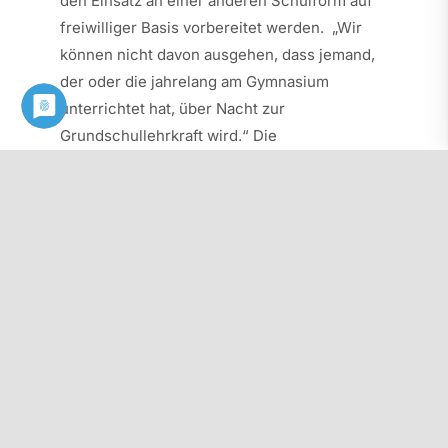
den Einsatz an einer anderen Schulform auf
freiwilliger Basis vorbereitet werden. „Wir
können nicht davon ausgehen, dass jemand,
der oder die jahrelang am Gymnasium
unterrichtet hat, über Nacht zur
Grundschullehrkraft wird.“ Die
Besonderheiten der Didaktik gelte es nicht
nur zu beachten, sondern auch zu vermitteln.
Mit dem Handlungskonzept muss das Mittel
der restriktiven Genehmigung von Teilzeiten
auf den Prüfstand. Für viele Lehrkräfte ist
eine Beschäftigung in Teilzeit die einzige
Möglichkeit, das Arbeitspensum überhaupt zu
schaffen. Der PhV spricht in diesem
Zusammenhang von „Teilzeit aus Notwehr“.
Absehbar ist, dass der Krankenstand an