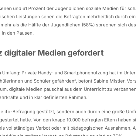
senen und 61 Prozent der Jugendlichen soziale Medien für sch
ischen Leistungen sehen die Befragten mehrheitlich durch ei
ehr als die Hälfte der Jugendlichen (58%) sprechen sich desha
 in den Pausen.
 digitaler Medien gefordert
m Umfang: Private Handy- und Smartphonenutzung hat im Unterri
ülerinnen und Schüler gefährden“, betont Sabine Mistler, Vor
um, digitale Medien pauschal aus dem Unterricht zu verbannen
Lehrkräfte und in klar definierten Rahmen.“
lle ifo-Befragung gestützt, sondern auch durch eine große Umf
gestartet hatte. Von den knapp 10.000 befragten Eltern haben 
ls vollständiges Verbot oder mit pädagogischen Ausnahmen. An 