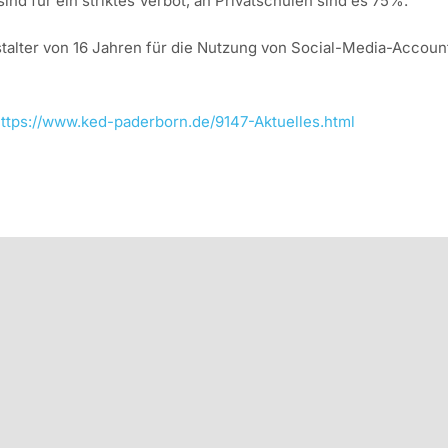
nd für ein striktes Verbot, an Privatschulen sind es 75%.
alter von 16 Jahren für die Nutzung von Social-Media-Accounts
ttps://www.ked-paderborn.de/9147-Aktuelles.html