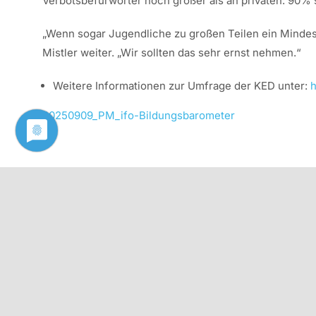
Verbotsbefürworter noch größer als an privaten: 90% si
„Wenn sogar Jugendliche zu großen Teilen ein Mindest
Mistler weiter. „Wir sollten das sehr ernst nehmen.“
Weitere Informationen zur Umfrage der KED unter:
h
20250909_PM_ifo-Bildungsbarometer
Diesen Beitrag als PDF herunterladen: