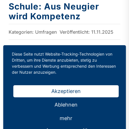
Schule: Aus Neugier
wird Kompetenz
Kategorien:
Umfragen
Veröffentlicht: 11.11.2025
Diese Seite nutzt Website-Tracking-Technologien von
PhV-Umfrage mit 1.500 Teilnehmenden
Dritten, um ihre Dienste anzubieten, stetig zu
belegt gestiegene Akzeptanz von ChatGPT
verbessern und Werbung entsprechend den Interessen
& Co.
der Nutzer anzuzeigen.
Fortbildungen bleiben entscheidender
Faktor bei der Nutzung
Akzeptieren
Intransparenz und Zuverlässigkeit von KI-
Chatbots als Hemmschuh
Ablehnen
Düsseldorf, 11. November 2025
. Innerhalb
mehr
eines Jahres hat sich die Haltung vieler