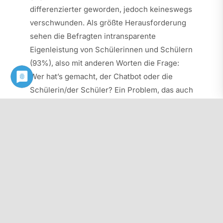
differenzierter geworden, jedoch keineswegs
verschwunden. Als größte Herausforderung
sehen die Befragten intransparente
Eigenleistung von Schülerinnen und Schülern
(93%), also mit anderen Worten die Frage:
Wer hat’s gemacht, der Chatbot oder die
Schülerin/der Schüler? Ein Problem, das auch
bei der Umfrage aus dem Jahr 2024 so
gesehen worden ist. Unzuverlässige
Ergebnisse (73%) machen den Befragten
ebenso Sorgen wie Fragen nach Datenschutz
(55%). Mehr als jede dritte Lehrkraft (36%)
hadert mit der technischen Ausstattung ihrer
Schule.
Herausforderungen bleiben:
Verlässlichkeit und Eigenleistung