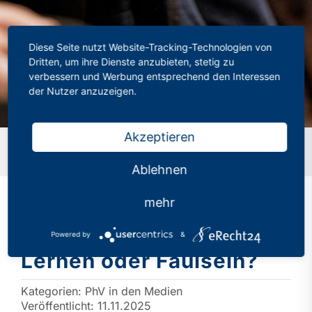
Diese Seite nutzt Website-Tracking-Technologien von
Dritten, um ihre Dienste anzubieten, stetig zu
verbessern und Werbung entsprechend den Interessen
der Nutzer anzuzeigen.
Akzeptieren
Startseite
»
Streit um KI an Schulen – Lernen oder
Faulsein?
Ablehnen
mehr
Streit um KI an Schulen –
Powered by
&
Lernen oder Faulsein?
Kategorien:
PhV in den Medien
Veröffentlicht: 11.11.2025