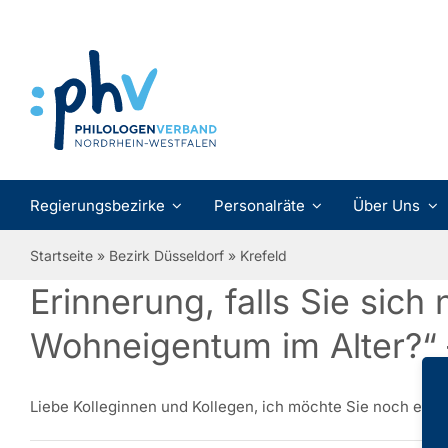
Zum
Inhalt
springen
Regierungsbezirke
Personalräte
Über Uns
Startseite
»
Bezirk Düsseldorf
»
Krefeld
Erinnerung, falls Sie sic
Wohneigentum im Alter?“
Liebe Kolleginnen und Kollegen, ich möchte Sie noch einmal