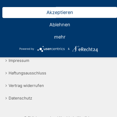
Akzeptieren
Ablehnen
mehr
Rechtliche Hinweise
Powered by
&
Impressum
Haftungsausschluss
Vertrag widerrufen
Datenschutz