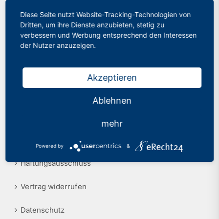
Diese Seite nutzt Website-Tracking-Technologien von
Philologenverband Nordrhein-Westfalen
Presse
Dritten, um ihre Dienste anzubieten, stetig zu
Graf-Adolf-Str. 84
verbessern und Werbung entsprechend den Interessen
40210 Düsseldorf
Recht
der Nutzer anzuzeigen.
Tel.: 0211 17 74 40
info@phv-nrw.de
Akzeptieren
Ablehnen
Rechtliche Hinweise
mehr
Impressum
Powered by
&
Haftungsausschluss
Vertrag widerrufen
Datenschutz