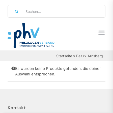
Zum
Suche
Inhalt
nach:
springen
Tog
Navi
Regierungsbezirke
Startseite
»
Bezirk Arnsberg
Personalräte
Es wurden keine Produkte gefunden, die deiner
Auswahl entsprechen.
Über Uns
Referate & Arbeitsgemeinschaften
Aktuelles & Termine
Kontakt
Leistungen & Service