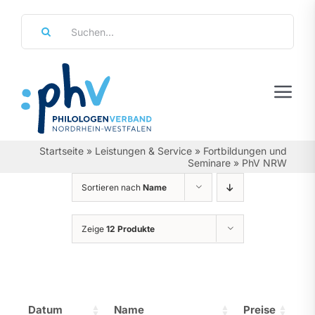
Zum
Suche
Inhalt
nach:
springen
Tog
Navi
Regierungsbezirke
Startseite
»
Leistungen & Service
»
Fortbildungen und
Seminare
»
PhV NRW
Personalräte
Sortieren nach
Name
Über Uns
Zeige
12 Produkte
Referate & Arbeitsgemeinschaften
Aktuelles & Termine
Datum
Name
Preise
Leistungen & Service