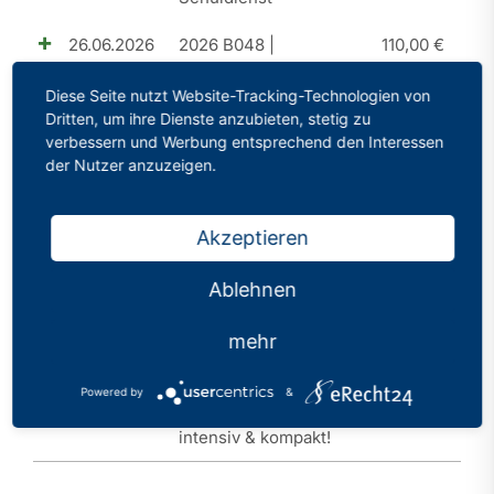
26.06.2026
2026 B048 |
110,00
€
Perspektive A15 |
Diese Seite nutzt Website-Tracking-Technologien von
Aufstiegschancen im
Dritten, um ihre Dienste anzubieten, stetig zu
Schuldienst
verbessern und Werbung entsprechend den Interessen
der Nutzer anzuzeigen.
20.03.2026
2026 B046 | SLQ I |
110,00
€
Orientierungsseminar |
Akzeptieren
Schulleitung |
Schulentwicklung und
Ablehnen
Leitungshandeln -
auch mit Blick auf KI
mehr
23.01.2026
2026 B045 |
30,00
€
Powered by
&
Bewerbungstraining
intensiv & kompakt!