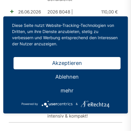
26.06.2026
2026 B048 |
110,00
€
Perspektive A15 |
Diese Seite nutzt Website-Tracking-Technologien von
Aufstiegschancen im
Dritten, um ihre Dienste anzubieten, stetig zu
Schuldienst
verbessern und Werbung entsprechend den Interessen
der Nutzer anzuzeigen.
20.03.2026
2026 B046 | SLQ I |
110,00
€
Orientierungsseminar |
Akzeptieren
Schulleitung |
Schulentwicklung und
Ablehnen
Leitungshandeln -
auch mit Blick auf KI
mehr
23.01.2026
2026 B045 |
30,00
€
Powered by
&
Bewerbungstraining
intensiv & kompakt!