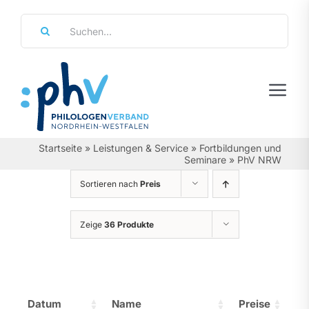
Zum
Suche
Inhalt
nach:
springen
Tog
Navi
Regierungsbezirke
Startseite
»
Leistungen & Service
»
Fortbildungen und
Seminare
»
PhV NRW
Personalräte
Sortieren nach
Preis
Über Uns
Zeige
36 Produkte
Referate & Arbeitsgemeinschaften
Aktuelles & Termine
Datum
Name
Preise
Leistungen & Service