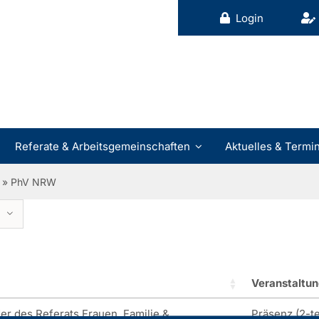
Login
Referate & Arbeitsgemeinschaften
Aktuelles & Termi
»
PhV NRW
Veranstaltun
er des Referats Frauen, Familie &
Präsenz (2-te