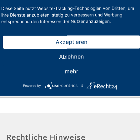
Diese Seite nutzt Website-Tracking-Technologien von Dritten, um
ihre Dienste anzubieten, stetig zu verbessern und Werbung
rivat- und Ersatzschulen im PhV NRW
Präsenz (2-te
entsprechend den Interessen der Nutzer anzuzeigen.
ancen im Schuldienst
Präsenz (2-te
Akzeptieren
ancen im Schuldienst
Präsenz (2-te
Ablehnen
 Schulleitung | Schulentwicklung und
Präsenz (2-te
mehr
Powered by
&
& kompakt!
Präsenz (2-te
Rechtliche Hinweise