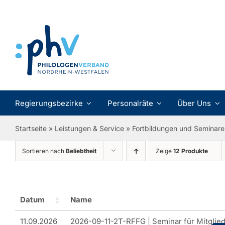
Zum
Inhalt
springen
Regierungsbezirke
Personalräte
Über Uns
Startseite
»
Leistungen & Service
»
Fortbildungen und Seminare
Sortieren nach
Beliebtheit
Zeige
12 Produkte
Datum
Name
11.09.2026
2026-09-11-2T-RFFG | Seminar für Mitglied