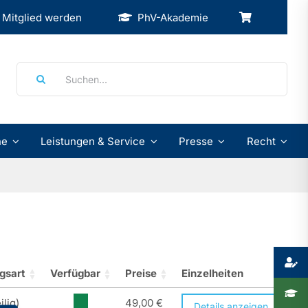
Mitglied werden
PhV-Akademie
Suche
nach:
ne
Leistungen & Service
Presse
Recht
gsart
Verfügbar
Preise
Einzelheiten
ilig)
49,00
€
Details anzeigen