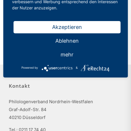
verbessern und Werbung entsprechend den Interessen
der Nutzer anzuzeigen.
20.03.2026
2026 B046 | SLQ I |
Orientierungsseminar |
Akzeptieren
Schulleitung | Schulentwicklung
und Leitungshandeln - auch mit
Ablehnen
Blick auf KI
mehr
Powered by
&
Kontakt
Philologenverband Nordrhein-Westfalen
Graf-Adolf-Str. 84
40210 Düsseldorf
Tel.: 0211 17 74 40