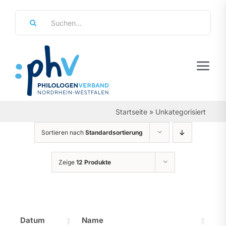
Zum
Suche
Inhalt
nach:
springen
Tog
Navi
Regierungsbezirke
Startseite
»
Unkategorisiert
Personalräte
Sortieren nach
Standardsortierung
Über Uns
Zeige
12 Produkte
Referate & Arbeitsgemeinschaften
Aktuelles & Termine
Datum
Name
Leistungen & Service