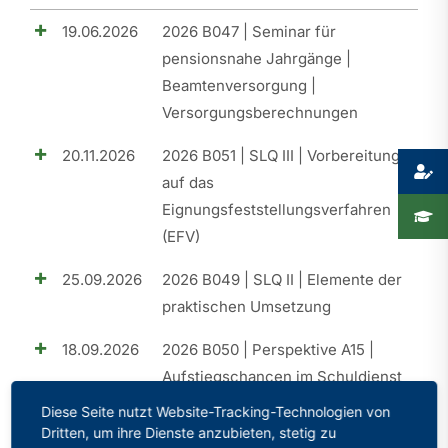
19.06.2026
2026 B047 | Seminar für
Presse
pensionsnahe Jahrgänge |
Beamtenversorgung |
Recht
Versorgungsberechnungen
20.11.2026
2026 B051 | SLQ III | Vorbereitung
auf das
Eignungsfeststellungsverfahren
(EFV)
25.09.2026
2026 B049 | SLQ II | Elemente der
praktischen Umsetzung
18.09.2026
2026 B050 | Perspektive A15 |
Aufstiegschancen im Schuldienst
Diese Seite nutzt Website-Tracking-Technologien von
26.06.2026
2026 B048 | Perspektive A15 |
Dritten, um ihre Dienste anzubieten, stetig zu
Aufstiegschancen im Schuldienst