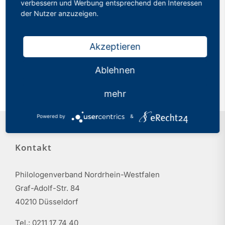
verbessern und Werbung entsprechend den Interessen
der Nutzer anzuzeigen.
20.03.2026
2026 B046 | SLQ I |
Orientierungsseminar |
Akzeptieren
Schulleitung | Schulentwicklung
und Leitungshandeln - auch mit
Ablehnen
Blick auf KI
mehr
Powered by
&
Kontakt
Philologenverband Nordrhein-Westfalen
Graf-Adolf-Str. 84
40210 Düsseldorf
Tel.: 0211 17 74 40