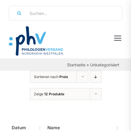
Zum
Suche
Inhalt
nach:
springen
Tog
Navi
Regierungsbezirke
Startseite
»
Unkategorisiert
Personalräte
Sortieren nach
Preis
Über Uns
Zeige
12 Produkte
Referate & Arbeitsgemeinschaften
Aktuelles & Termine
Datum
Name
Leistungen & Service