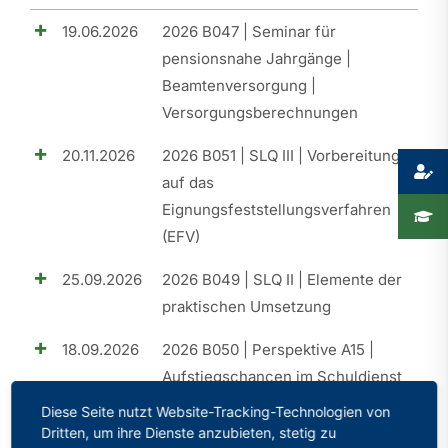
19.06.2026
2026 B047 | Seminar für
Presse
pensionsnahe Jahrgänge |
Beamtenversorgung |
Recht
Versorgungsberechnungen
20.11.2026
2026 B051 | SLQ III | Vorbereitung
auf das
Eignungsfeststellungsverfahren
(EFV)
25.09.2026
2026 B049 | SLQ II | Elemente der
praktischen Umsetzung
18.09.2026
2026 B050 | Perspektive A15 |
Aufstiegschancen im Schuldienst
Diese Seite nutzt Website-Tracking-Technologien von
26.06.2026
2026 B048 | Perspektive A15 |
Dritten, um ihre Dienste anzubieten, stetig zu
Aufstiegschancen im Schuldienst