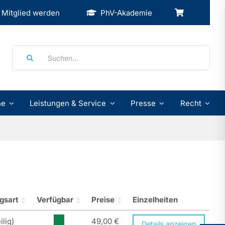
Mitglied werden
PhV-Akademie
Suche
nach:
ne
Leistungen & Service
Presse
Recht
gsart
Verfügbar
Preise
Einzelheiten
ilig)
49,00
€
Details anzeigen