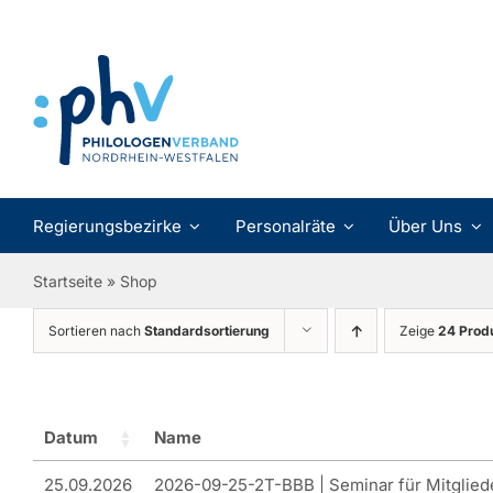
Zum
Inhalt
springen
Regierungsbezirke
Personalräte
Über Uns
Startseite
»
Shop
Sortieren nach
Standardsortierung
Zeige
24 Prod
Datum
Name
25.09.2026
2026-09-25-2T-BBB | Seminar für Mitglied