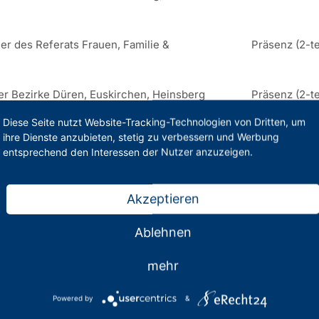
er des Referats Frauen, Familie &
Präsenz (2-te
der Bezirke Düren, Euskirchen, Heinsberg
Präsenz (2-te
Diese Seite nutzt Website-Tracking-Technologien von Dritten, um
rivat- und Ersatzschulen im PhV NRW
Präsenz (2-te
ihre Dienste anzubieten, stetig zu verbessern und Werbung
entsprechend den Interessen der Nutzer anzuzeigen.
hrgänge | Beamtenversorgung |
Präsenz (2-te
Akzeptieren
 Eignungsfeststellungsverfahren (EFV)
Präsenz
Ablehnen
chen Umsetzung
Präsenz
mehr
ancen im Schuldienst
Präsenz (2-te
Powered by
&