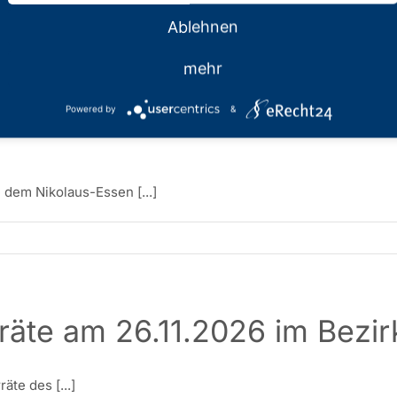
Ablehnen
mehr
rtrauenslehrerinnen und Ver
Powered by
&
 dem Nikolaus-Essen [...]
räte am 26.11.2026 im Bezi
te des [...]